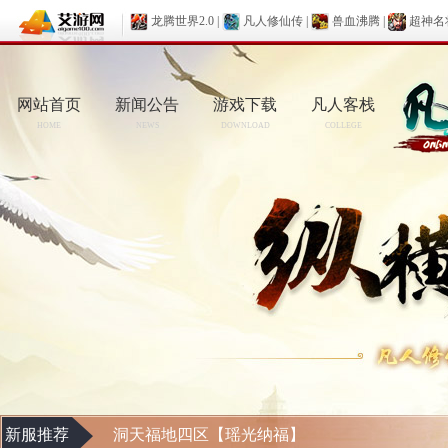
龙腾世界2.0
|
凡人修仙传
|
兽血沸腾
|
超神名
网站首页
新闻公告
游戏下载
凡人客栈
HOME
NEWS
DOWNLOAD
COLLEGE
新服推荐
洞天福地四区【瑶光纳福】