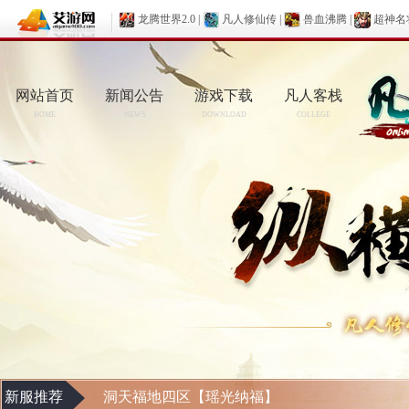
龙腾世界2.0
|
凡人修仙传
|
兽血沸腾
|
超神名
网站首页
新闻公告
游戏下载
凡人客栈
HOME
NEWS
DOWNLOAD
COLLEGE
新服推荐
洞天福地四区【瑶光纳福】