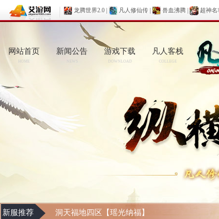
龙腾世界2.0
|
凡人修仙传
|
兽血沸腾
|
超神名
网站首页
新闻公告
游戏下载
凡人客栈
HOME
NEWS
DOWNLOAD
COLLEGE
新服推荐
洞天福地四区【瑶光纳福】