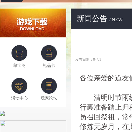
新闻公告
/ NEW
发布日期：04/01
藏宝阁
礼品卡
各位亲爱的道友
清明时节雨纷
活动中心
玩家论坛
行囊准备踏上归
员召回祭祖，常
修炼无岁月，在