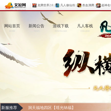
龙腾世界2.0
|
凡人修仙传
|
兽血沸腾
|
超神名
网站首页
新闻公告
游戏下载
凡人客栈
HOME
NEWS
DOWNLOAD
COLLEGE
新服推荐
洞天福地四区【瑶光纳福】