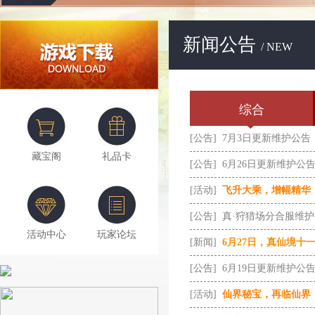
新闻公告
/ NEW
综合
[公告]
7月3日更新维护公告
藏宝阁
礼品卡
[公告]
6月26日更新维护公
[活动]
飞升大乘，增幅精华
[公告]
真·狩猎场分合服维
活动中心
玩家论坛
[新闻]
6月27日，真仙境十
[公告]
6月19日更新维护公
[活动]
仙界秘宝，再临仙界