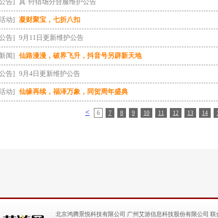
[公告]
真·狩猎场分合服维护公告
[活动]
凝财聚宝，七折八扣
[公告]
9月11日更新维护公告
[新闻]
仙路漫漫，破界飞升，抖音号另辟新天地
[公告]
9月4日更新维护公告
[活动]
仙缘再续，福泽万象，同贺周年盛典
<
6
7
8
9
10
11
12
13
14
北京鸿腾景悦科技有限公司 广州艾游信息科技股份有限公司 联