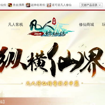
修仙传
|
兽血沸腾
|
超神名将传
|
道可道凡人修仙
凡人客栈
修仙商城
COLLEGE
MALL
C
福】