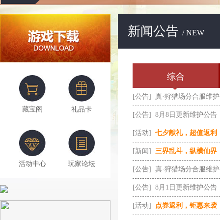
新闻公告
/ NEW
综合
[公告]
真·狩猎场分合服维
藏宝阁
礼品卡
[公告]
8月8日更新维护公告
[活动]
七夕献礼，超值返利
[新闻]
三界乱斗，纵横仙界
活动中心
玩家论坛
[公告]
真·狩猎场分合服维
[公告]
8月1日更新维护公告
[活动]
点券返利，钜惠来袭