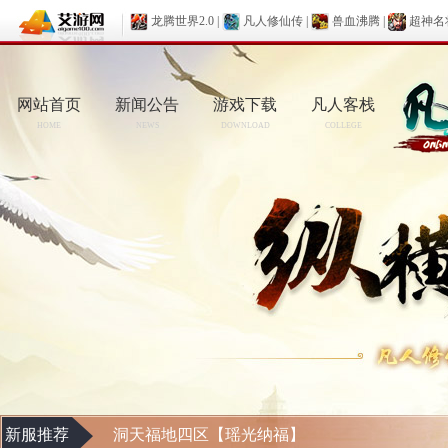
龙腾世界2.0
|
凡人修仙传
|
兽血沸腾
|
超神名
网站首页
新闻公告
游戏下载
凡人客栈
HOME
NEWS
DOWNLOAD
COLLEGE
新服推荐
洞天福地四区【瑶光纳福】